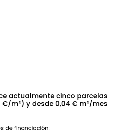
a, sólo
ece actualmente cinco parcelas
00 €/m²) y desde 0,04 € m²/mes
s de financiación: