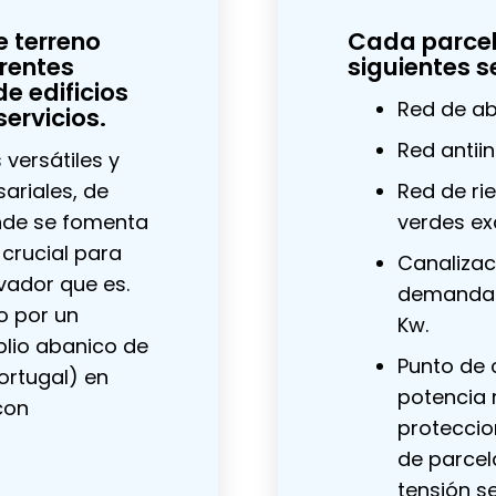
e terreno
Cada parcel
erentes
siguientes s
e edificios
Red de ab
servicios.
Red antii
versátiles y
ariales, de
Red de ri
nde se fomenta
verdes ex
 crucial para
Canalizac
vador que es.
demanda d
o por un
Kw.
lio abanico de
Punto de 
ortugal) en
potencia 
con
proteccio
de parcel
tensión s