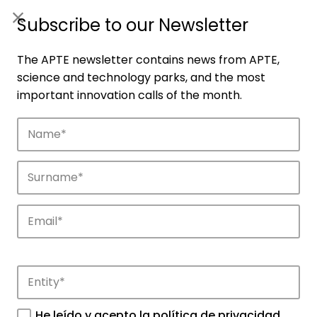
ES
|
ENG
Subscribe to our Newsletter
The APTE newsletter contains news from APTE,
science and technology parks, and the most
important innovation calls of the month.
Companies
Discover the companies that drive
innovation in APTE’s parks.
He leído y acepto la
política de privacidad
.