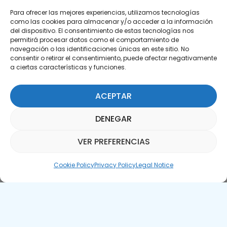
Para ofrecer las mejores experiencias, utilizamos tecnologías
como las cookies para almacenar y/o acceder a la información
del dispositivo. El consentimiento de estas tecnologías nos
permitirá procesar datos como el comportamiento de
Subscribe to our Newsletter
navegación o las identificaciones únicas en este sitio. No
consentir o retirar el consentimiento, puede afectar negativamente
SUBSCRIBE HERE
a ciertas características y funciones.
ACEPTAR
DENEGAR
VER PREFERENCIAS
Parquepedia Assistant
Cookie Policy
Privacy Policy
Legal Notice
Legal Notice
Cookie Policy
APTE © 2025 – All rights reserved