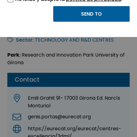
3Digital
Manufacturing Lab
Sector:
TECHNOLOGY AND R&D CENTRES
Park:
Research and Innovation Park University of
Girona
Contact
Emili Grahit 91- 17003 Girona Ed. Narcís
Monturiol
genis.portas@eurecat.org
https://eurecat.org/eurecat/centres-
excellencia/3dml/