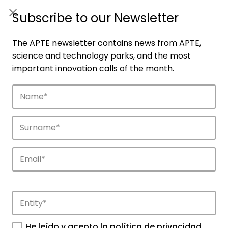
ES
|
ENG
Subscribe to our Newsletter
The APTE newsletter contains news from APTE,
science and technology parks, and the most
important innovation calls of the month.
Companies
Discover the companies that drive
innovation in APTE’s parks.
He leído y acepto la
política de privacidad
.