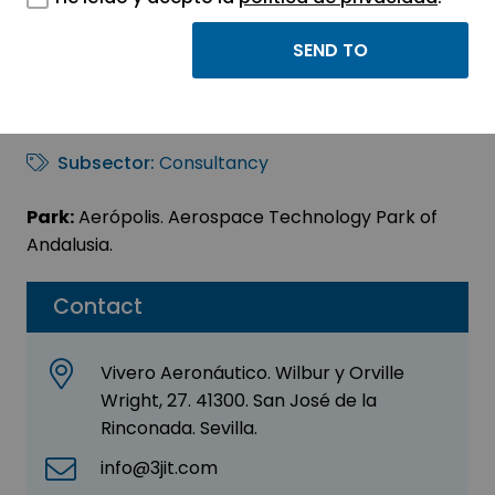
3JInnovation&Talent
Sector:
ENGINEERING, CONSULTING AND
CONSULTANCY
Subsector:
Consultancy
Park:
Aerópolis. Aerospace Technology Park of
Andalusia.
Contact
Vivero Aeronáutico. Wilbur y Orville
Wright, 27. 41300. San José de la
Rinconada. Sevilla.
info@3jit.com