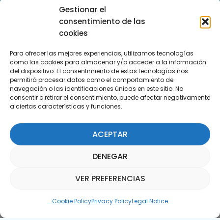
29590 Campanillas, Málaga
Gestionar el
consentimiento de las
cookies
Para ofrecer las mejores experiencias, utilizamos tecnologías
como las cookies para almacenar y/o acceder a la información
del dispositivo. El consentimiento de estas tecnologías nos
permitirá procesar datos como el comportamiento de
Subscribe to our Newsletter
navegación o las identificaciones únicas en este sitio. No
consentir o retirar el consentimiento, puede afectar negativamente
a ciertas características y funciones.
SUBSCRIBE HERE
ACEPTAR
DENEGAR
VER PREFERENCIAS
Parquepedia Assistant
Cookie Policy
Privacy Policy
Legal Notice
Legal Notice