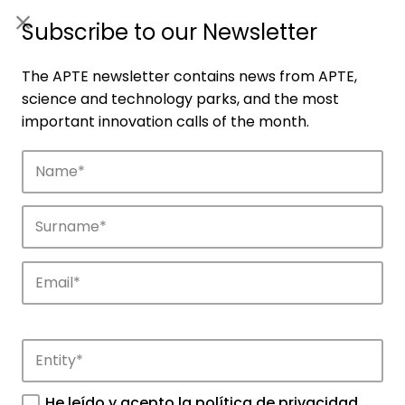
ES
|
ENG
Subscribe to our Newsletter
The APTE newsletter contains news from APTE,
science and technology parks, and the most
important innovation calls of the month.
Companies
Discover the companies that drive
innovation in APTE’s parks.
He leído y acepto la
política de privacidad
.