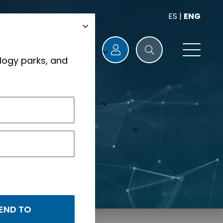
ES
|
ENG
logy parks, and