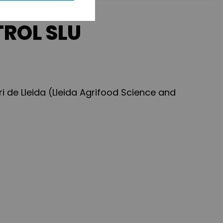
ROL SLU
i de Lleida (Lleida Agrifood Science and