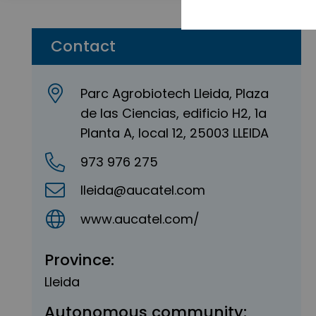
Contact
Parc Agrobiotech Lleida, Plaza
de las Ciencias, edificio H2, 1a
Planta A, local 12, 25003 LLEIDA
973 976 275
lleida@aucatel.com
www.aucatel.com/
Province:
Lleida
Autonomous community: