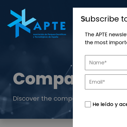
Subscribe t
The APTE newsle
the most importa
Companies
Discover the companies that drive in
He leído y ac