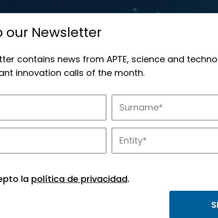
o our Newsletter
tter contains news from APTE, science and techno
nt innovation calls of the month.
novation in APTE’s parks.
epto la
política de privacidad
.