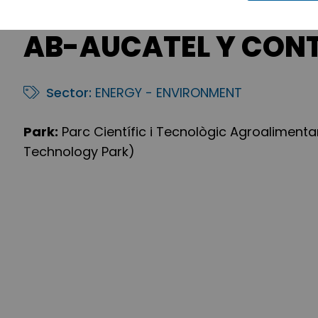
AB-AUCATEL Y CONT
Sector:
ENERGY - ENVIRONMENT
Park:
Parc Científic i Tecnològic Agroalimentar
Technology Park)