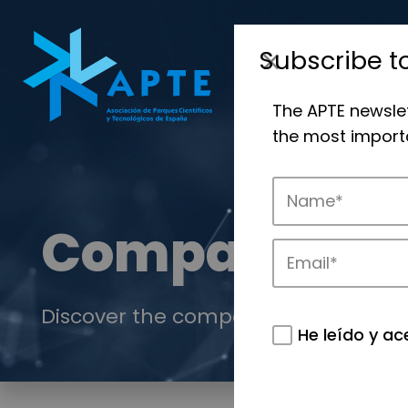
Subscribe t
The APTE newsle
the most importa
Companies
Discover the companies that drive in
He leído y ac