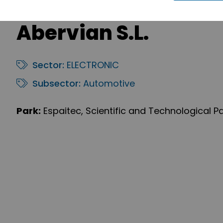
Abervian S.L.
Sector:
ELECTRONIC
Subsector:
Automotive
Park:
Espaitec, Scientific and Technological Pa