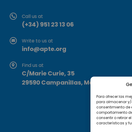
Call us at
(+34) 951 23 13 06
Write to us at
info@apte.org
Find us at
C/Marie Curie, 35
29590 Campanillas, Málaga
Ge
Para ofrecer las me
para almacenar y/o 
consentimiento de 
comportamiento de n
consentir o retirar
características y f