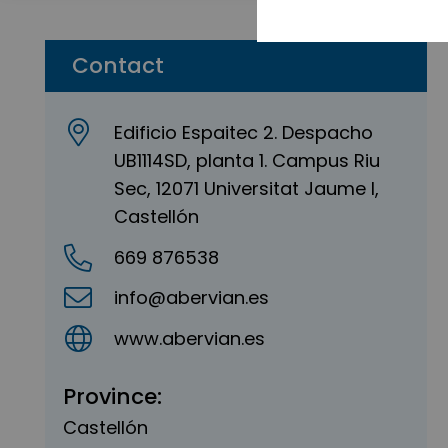
Contact
Edificio Espaitec 2. Despacho
UB1114SD, planta 1. Campus Riu
Sec, 12071 Universitat Jaume I,
Castellón
669 876538
info@abervian.es
www.abervian.es
Province:
Castellón