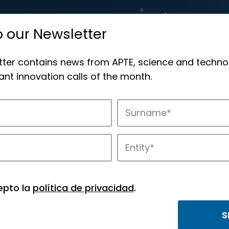
o our Newsletter
tter contains news from APTE, science and techno
nt innovation calls of the month.
novation in APTE’s parks.
epto la
política de privacidad
.