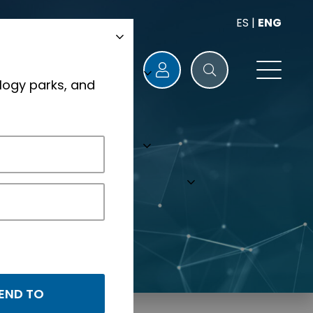
ES
|
ENG
logy parks, and