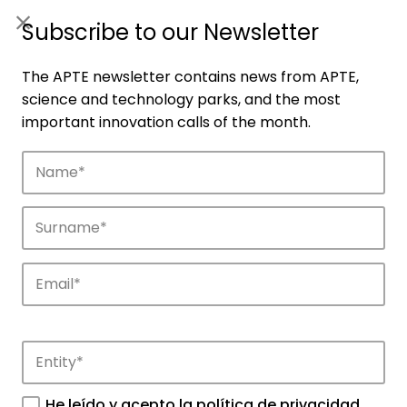
ES
|
ENG
Subscribe to our Newsletter
The APTE newsletter contains news from APTE,
science and technology parks, and the most
important innovation calls of the month.
Companies
Discover the companies that drive
innovation in APTE’s parks.
He leído y acepto la
política de privacidad
.