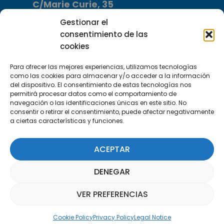
C/Marie Curie, 35
29590 Campanillas, Málaga
Gestionar el
consentimiento de las
cookies
Para ofrecer las mejores experiencias, utilizamos tecnologías
como las cookies para almacenar y/o acceder a la información
del dispositivo. El consentimiento de estas tecnologías nos
permitirá procesar datos como el comportamiento de
Subscribe to our Newsletter
navegación o las identificaciones únicas en este sitio. No
consentir o retirar el consentimiento, puede afectar negativamente
a ciertas características y funciones.
SUBSCRIBE HERE
ACEPTAR
DENEGAR
VER PREFERENCIAS
Parquepedia Assistant
Cookie Policy
Privacy Policy
Legal Notice