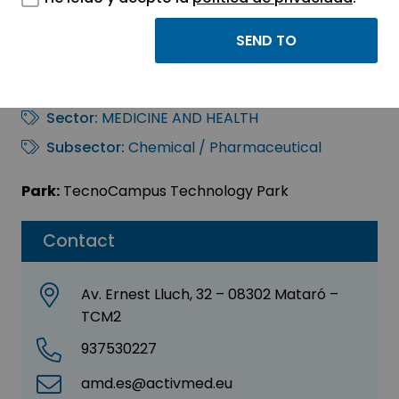
ACTIVE MEDICAL
DISPOSABLE, SAL
Sector:
MEDICINE AND HEALTH
Subsector:
Chemical / Pharmaceutical
Park:
TecnoCampus Technology Park
Contact
Av. Ernest Lluch, 32 – 08302 Mataró –
TCM2
937530227
amd.es@activmed.eu