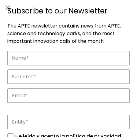
ES
|
ENG
Subscribe to our Newsletter
The APTE newsletter contains news from APTE,
science and technology parks, and the most
important innovation calls of the month.
Companies
Discover the companies that drive
innovation in APTE’s parks.
He leído y acepto la
política de privacidad
.