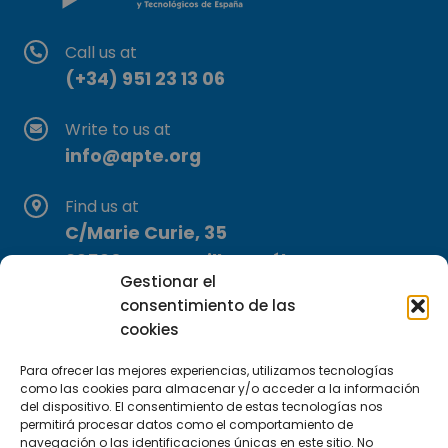
Call us at
(+34) 951 23 13 06
Write to us at
info@apte.org
Find us at
C/Marie Curie, 35
29590 Campanillas, Málaga
Gestionar el
consentimiento de las
cookies
Para ofrecer las mejores experiencias, utilizamos tecnologías
como las cookies para almacenar y/o acceder a la información
del dispositivo. El consentimiento de estas tecnologías nos
permitirá procesar datos como el comportamiento de
Subscribe to our Newsletter
navegación o las identificaciones únicas en este sitio. No