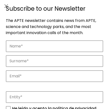
ES
|
ENG
Subscribe to our Newsletter
The APTE newsletter contains news from APTE,
science and technology parks, and the most
important innovation calls of the month.
Companies
Discover the companies that drive
innovation in APTE’s parks.
He leído y acepto la
política de privacidad
.