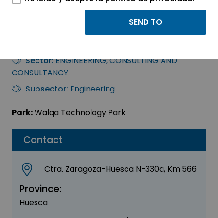
Activos Estratégicos
Patrimoniales
Sector:
ENGINEERING, CONSULTING AND
CONSULTANCY
Subsector:
Engineering
Park:
Walqa Technology Park
Contact
Ctra. Zaragoza-Huesca N-330a, Km 566
Province:
Huesca