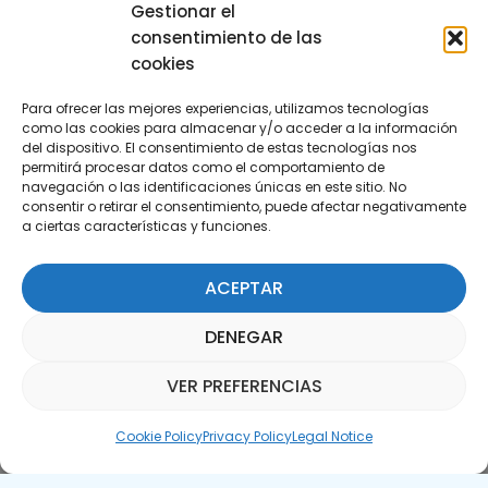
29590 Campanillas, Málaga
Gestionar el
consentimiento de las
cookies
Para ofrecer las mejores experiencias, utilizamos tecnologías
como las cookies para almacenar y/o acceder a la información
del dispositivo. El consentimiento de estas tecnologías nos
permitirá procesar datos como el comportamiento de
Subscribe to our Newsletter
navegación o las identificaciones únicas en este sitio. No
consentir o retirar el consentimiento, puede afectar negativamente
a ciertas características y funciones.
SUBSCRIBE HERE
ACEPTAR
DENEGAR
VER PREFERENCIAS
Parquepedia Assistant
Cookie Policy
Privacy Policy
Legal Notice
Legal Notice