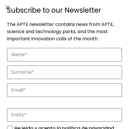
ES
|
ENG
Subscribe to our Newsletter
The APTE newsletter contains news from APTE,
science and technology parks, and the most
important innovation calls of the month.
Companies
Discover the companies that drive
innovation in APTE’s parks.
He leído y acepto la
política de privacidad
.