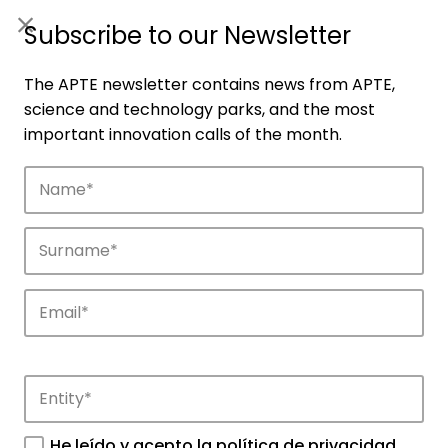
ES
|
ENG
Subscribe to our Newsletter
The APTE newsletter contains news from APTE,
science and technology parks, and the most
important innovation calls of the month.
Companies
Discover the companies that drive
innovation in APTE’s parks.
He leído y acepto la
política de privacidad
.