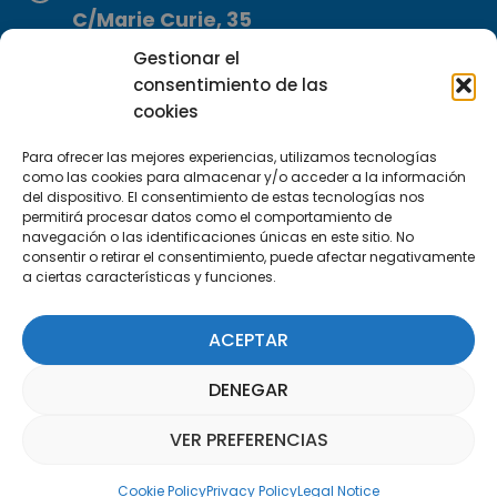
C/Marie Curie, 35
29590 Campanillas, Málaga
Gestionar el
consentimiento de las
cookies
Para ofrecer las mejores experiencias, utilizamos tecnologías
como las cookies para almacenar y/o acceder a la información
del dispositivo. El consentimiento de estas tecnologías nos
permitirá procesar datos como el comportamiento de
Subscribe to our Newsletter
navegación o las identificaciones únicas en este sitio. No
consentir o retirar el consentimiento, puede afectar negativamente
a ciertas características y funciones.
SUBSCRIBE HERE
ACEPTAR
DENEGAR
VER PREFERENCIAS
Parquepedia Assistant
Cookie Policy
Privacy Policy
Legal Notice