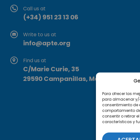
Call us at
(+34) 951 23 13 06
Write to us at
info@apte.org
Find us at
C/Marie Curie, 35
29590 Campanillas, Málaga
Ge
Para ofrecer las me
para almacenar y/o 
consentimiento de 
comportamiento de n
consentir o retirar
características y f
ACEPTA