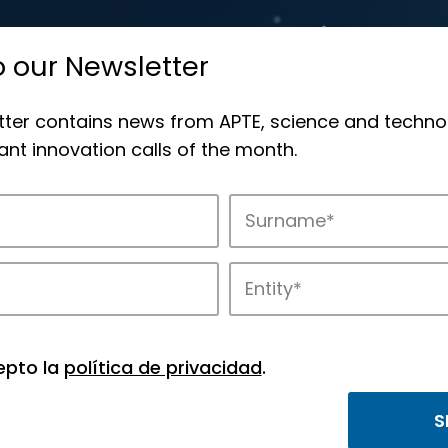
o our Newsletter
tter contains news from APTE, science and techno
nt innovation calls of the month.
novation in APTE’s parks.
epto la
política de privacidad
.