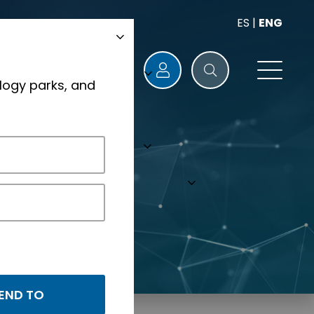
ES
|
ENG
logy parks, and