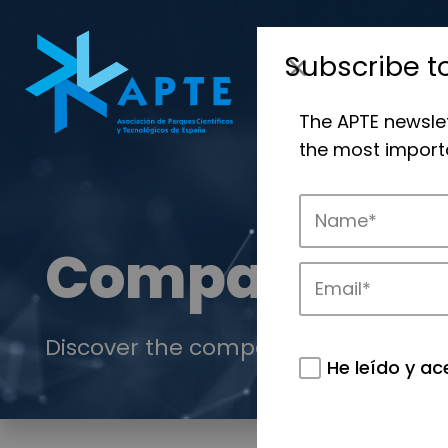
Subscribe t
The APTE newsle
the most importa
Companies
Discover the companies that drive in
He leído y ac