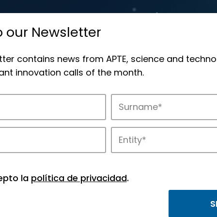
o our Newsletter
tter contains news from APTE, science and techno
nt innovation calls of the month.
novation in APTE’s parks.
epto la
política de privacidad
.