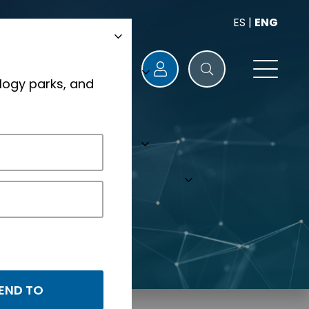
ES
|
ENG
logy parks, and