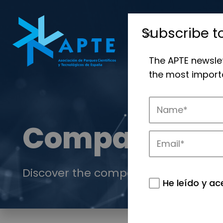
Subscribe t
The APTE newsle
the most importa
Companies
Discover the companies that drive in
He leído y ac