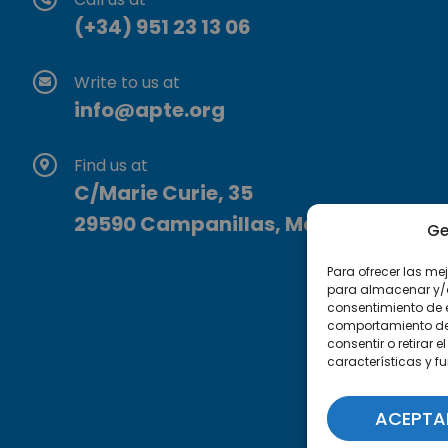
(+34) 951 23 13 06
Write to us at
info@apte.org
Find us at
C/Marie Curie, 35
29590 Campanillas, Málaga
Ge
Para ofrecer las me
para almacenar y/o 
consentimiento de 
comportamiento de n
consentir o retirar
características y f
ACEPTA