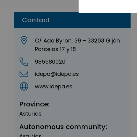
Contact
C/ Ada Byron, 39 – 33203 Gijón
Parcelas 17 y 18
985980020
idepa@idepa.es
www.idepa.es
Province:
Asturias
Autonomous community:
Asturias