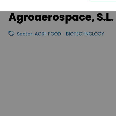
Agroaerospace, S.L.
Sector:
AGRI-FOOD - BIOTECHNOLOGY