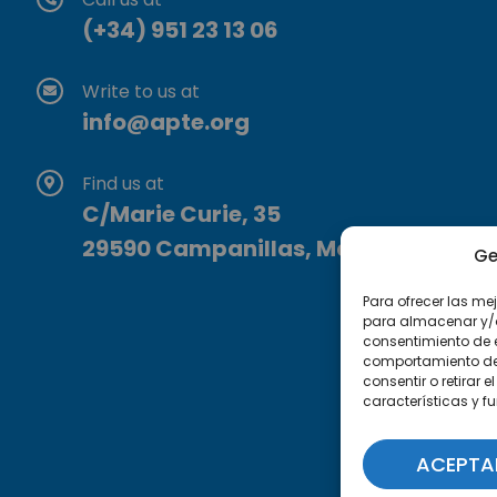
(+34) 951 23 13 06
Write to us at
info@apte.org
Find us at
C/Marie Curie, 35
29590 Campanillas, Málaga
Ge
Para ofrecer las me
para almacenar y/o 
consentimiento de 
comportamiento de n
consentir o retirar
características y f
ACEPTA