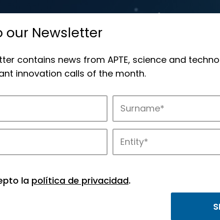
o our Newsletter
tter contains news from APTE, science and techno
nt innovation calls of the month.
novation in APTE’s parks.
epto la
política de privacidad
.