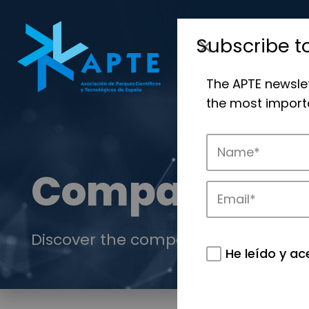
Subscribe t
The APTE newsle
the most importa
Companies
Discover the companies that drive in
He leído y ac