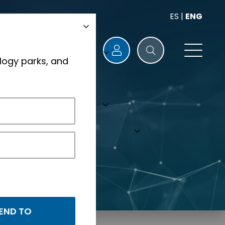
ES
|
ENG
logy parks, and