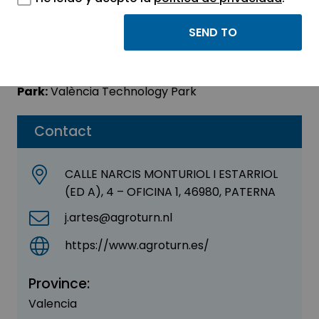
Agroturn Research
Sector:
AGRI-FOOD - BIOTECHNOLOGY
Park:
València Technology Park
Contact
CALLE NARCIS MONTURIOL I ESTARRIOL
(ED A), 4 – OFICINA 1, 46980, PATERNA
j.artes@agroturn.nl
https://www.agroturn.es/
Province:
Valencia