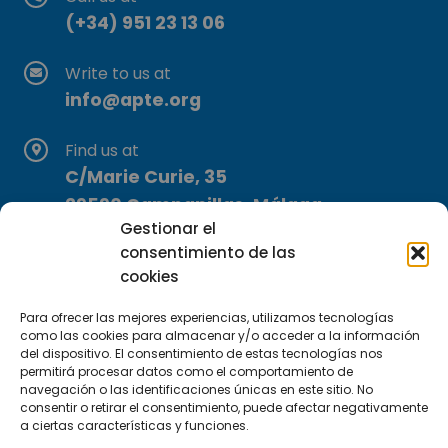
(+34) 951 23 13 06
Write to us at
info@apte.org
Find us at
C/Marie Curie, 35
29590 Campanillas, Málaga
Gestionar el
consentimiento de las
cookies
Para ofrecer las mejores experiencias, utilizamos tecnologías
como las cookies para almacenar y/o acceder a la información
del dispositivo. El consentimiento de estas tecnologías nos
Subscribe to our Newsletter
permitirá procesar datos como el comportamiento de
navegación o las identificaciones únicas en este sitio. No
consentir o retirar el consentimiento, puede afectar negativamente
SUBSCRIBE HERE
a ciertas características y funciones.