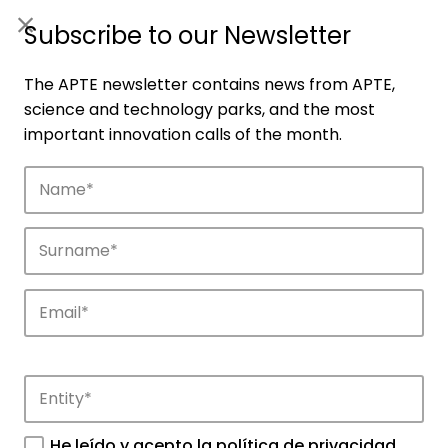
ES
|
ENG
Subscribe to our Newsletter
The APTE newsletter contains news from APTE,
science and technology parks, and the most
important innovation calls of the month.
Companies
Discover the companies that drive
innovation in APTE’s parks.
He leído y acepto la
política de privacidad
.