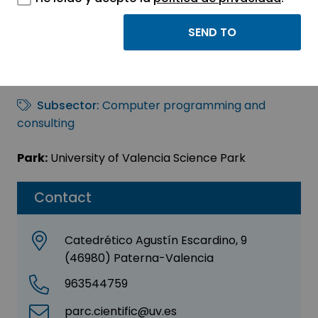
Aintegra Limited
Sector:
INFORMATION, INFORMATICS AND
TELECOMMUNICATIONS
Subsector:
Computer programming and
consulting
Park:
University of Valencia Science Park
Contact
Catedrético Agustín Escardino, 9
(46980) Paterna-Valencia
963544759
parc.cientific@uv.es