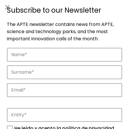
ES
|
ENG
Subscribe to our Newsletter
The APTE newsletter contains news from APTE,
science and technology parks, and the most
important innovation calls of the month.
Companies
Discover the companies that drive
innovation in APTE’s parks.
He leído y acepto la
política de privacidad
.