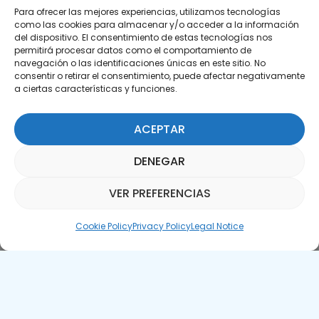
Para ofrecer las mejores experiencias, utilizamos tecnologías
como las cookies para almacenar y/o acceder a la información
del dispositivo. El consentimiento de estas tecnologías nos
permitirá procesar datos como el comportamiento de
Subscribe to our Newsletter
navegación o las identificaciones únicas en este sitio. No
consentir o retirar el consentimiento, puede afectar negativamente
SUBSCRIBE HERE
a ciertas características y funciones.
ACEPTAR
DENEGAR
VER PREFERENCIAS
Parquepedia Assistant
Cookie Policy
Privacy Policy
Legal Notice
Legal Notice
Cookie Policy
APTE © 2025 – All rights reserved