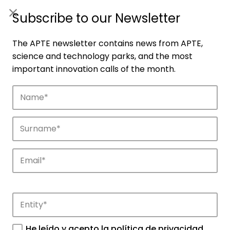
ES
|
ENG
Subscribe to our Newsletter
The APTE newsletter contains news from APTE,
science and technology parks, and the most
important innovation calls of the month.
Companies
Discover the companies that drive
innovation in APTE’s parks.
He leído y acepto la
política de privacidad
.