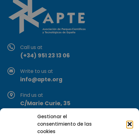
Call us at
(+34) 951 23 13 06
Write to us at
info@apte.org
Find us at
C/Marie Curie, 35
29590 Campanillas, Málaga
Gestionar el
consentimiento de las
cookies