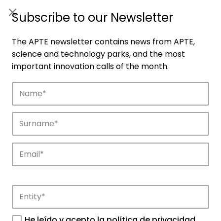
ES
|
ENG
Subscribe to our Newsletter
The APTE newsletter contains news from APTE,
science and technology parks, and the most
important innovation calls of the month.
Companies
Discover the companies that drive
innovation in APTE’s parks.
He leído y acepto la
política de privacidad
.