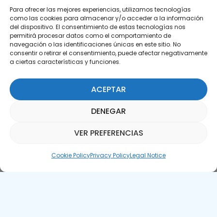
Para ofrecer las mejores experiencias, utilizamos tecnologías
como las cookies para almacenar y/o acceder a la información
del dispositivo. El consentimiento de estas tecnologías nos
permitirá procesar datos como el comportamiento de
Subscribe to our Newsletter
navegación o las identificaciones únicas en este sitio. No
consentir o retirar el consentimiento, puede afectar negativamente
SUBSCRIBE HERE
a ciertas características y funciones.
ACEPTAR
DENEGAR
VER PREFERENCIAS
Parquepedia Assistant
Cookie Policy
Privacy Policy
Legal Notice
Legal Notice
Cookie Policy
APTE © 2025 – All rights reserved