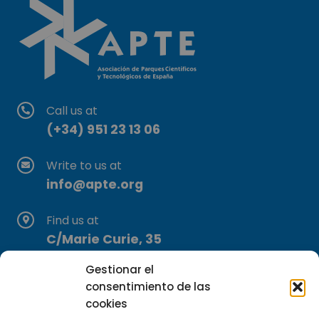
Call us at
(+34) 951 23 13 06
Write to us at
info@apte.org
Find us at
C/Marie Curie, 35
29590 Campanillas, Málaga
Gestionar el
consentimiento de las
cookies