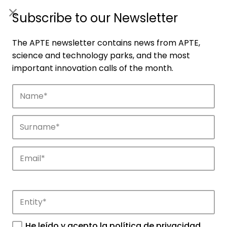
ES
|
ENG
Subscribe to our Newsletter
The APTE newsletter contains news from APTE,
science and technology parks, and the most
important innovation calls of the month.
Companies
Discover the companies that drive
innovation in APTE’s parks.
He leído y acepto la
política de privacidad
.