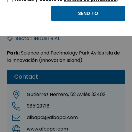
ALBA PROTECCIÓN DE
INCENDIOS, S.L.
Sector:
INDUSTRIAL
Park:
Science and Technology Park Avilés Isla de
la Innovación (Innovation Island)
Contact
Gutiérrez Herrero, 52 Avilés 33402
985129718
albapci@albapci.com
www.albapci.com