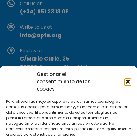
Call us at
(+34) 951 23 13 06
Write to us at
info@apte.org
Find us at
C/Marie Curie, 35
29590 Campanillas, Málaga
Gestionar el
consentimiento de las
cookies
Para ofrecer las mejores experiencias, utilizamos tecnologías
como las cookies para almacenar y/o acceder a la información
del dispositivo. El consentimiento de estas tecnologías nos
Subscribe to our Newsletter
permitirá procesar datos como el comportamiento de
navegación o las identificaciones únicas en este sitio. No
consentir o retirar el consentimiento, puede afectar negativamente
SUBSCRIBE HERE
a ciertas características y funciones.