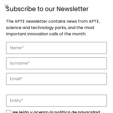
ES
|
ENG
Subscribe to our Newsletter
The APTE newsletter contains news from APTE,
science and technology parks, and the most
important innovation calls of the month.
Companies
Discover the companies that drive
innovation in APTE’s parks.
He leído y acepto la
política de privacidad
.