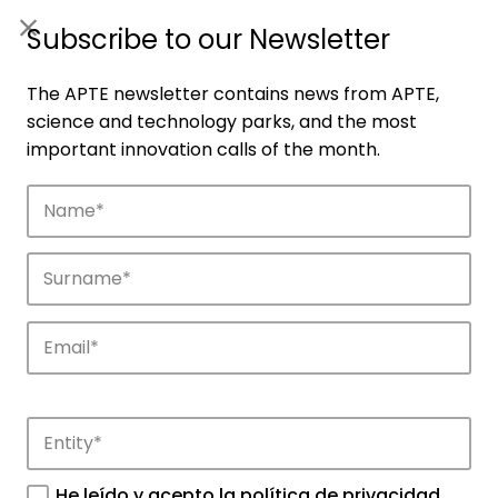
ES
|
ENG
Subscribe to our Newsletter
The APTE newsletter contains news from APTE,
science and technology parks, and the most
important innovation calls of the month.
Companies
Discover the companies that drive
innovation in APTE’s parks.
He leído y acepto la
política de privacidad
.