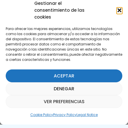
29590 Campanillas, Málaga
Gestionar el
consentimiento de las
cookies
Para ofrecer las mejores experiencias, utilizamos tecnologías
como las cookies para almacenar y/o acceder a la información
del dispositivo. El consentimiento de estas tecnologías nos
permitirá procesar datos como el comportamiento de
Subscribe to our Newsletter
navegación o las identificaciones únicas en este sitio. No
consentir o retirar el consentimiento, puede afectar negativamente
a ciertas características y funciones.
SUBSCRIBE HERE
ACEPTAR
DENEGAR
VER PREFERENCIAS
Parquepedia Assistant
Cookie Policy
Privacy Policy
Legal Notice
Legal Notice