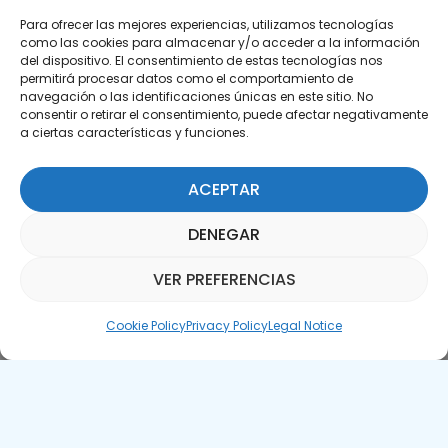
Para ofrecer las mejores experiencias, utilizamos tecnologías
como las cookies para almacenar y/o acceder a la información
del dispositivo. El consentimiento de estas tecnologías nos
permitirá procesar datos como el comportamiento de
Subscribe to our Newsletter
navegación o las identificaciones únicas en este sitio. No
consentir o retirar el consentimiento, puede afectar negativamente
a ciertas características y funciones.
SUBSCRIBE HERE
ACEPTAR
DENEGAR
VER PREFERENCIAS
Parquepedia Assistant
Cookie Policy
Privacy Policy
Legal Notice
Legal Notice
Cookie Policy
APTE © 2025 – All rights reserved