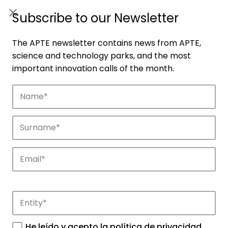
ES
|
ENG
Subscribe to our Newsletter
The APTE newsletter contains news from APTE,
science and technology parks, and the most
important innovation calls of the month.
Companies
Discover the companies that drive
innovation in APTE’s parks.
He leído y acepto la
política de privacidad
.