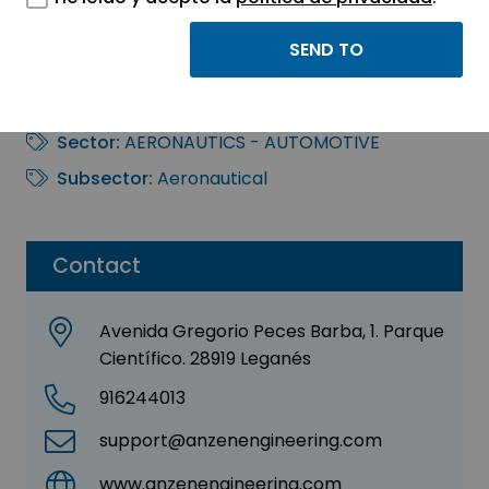
Anzen Aerospace
Engineering, S.L.
Sector:
AERONAUTICS - AUTOMOTIVE
Subsector:
Aeronautical
Contact
Avenida Gregorio Peces Barba, 1. Parque
Científico. 28919 Leganés
916244013
support@anzenengineering.com
www.anzenengineering.com