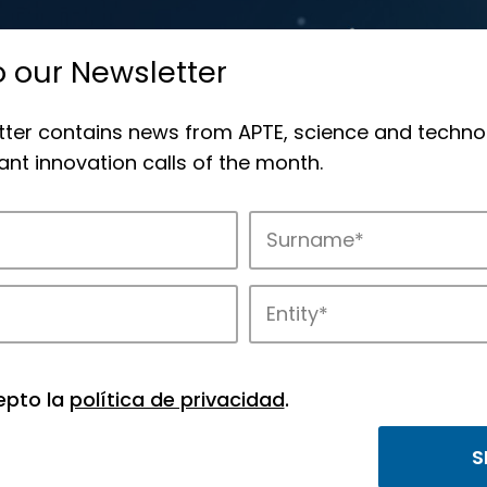
o our Newsletter
tter contains news from APTE, science and techno
nt innovation calls of the month.
novation in APTE’s parks.
epto la
política de privacidad
.