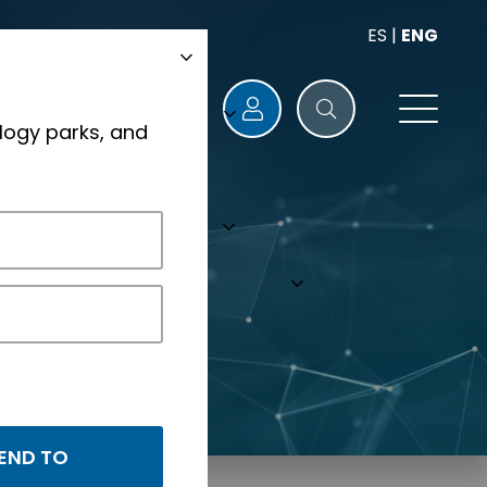
ES
|
ENG
logy parks, and