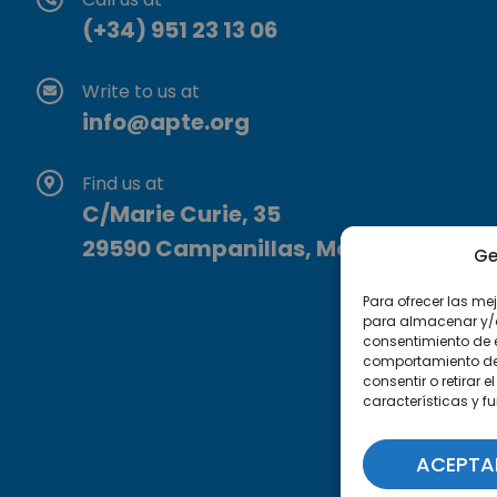
(+34) 951 23 13 06
Write to us at
info@apte.org
Find us at
C/Marie Curie, 35
29590 Campanillas, Málaga
Ge
Para ofrecer las me
para almacenar y/o 
consentimiento de 
comportamiento de n
consentir o retirar
características y f
ACEPTA