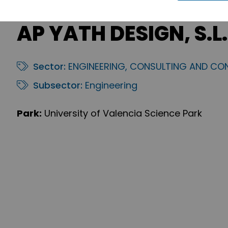
AP YATH DESIGN, S.L.
Sector:
ENGINEERING, CONSULTING AND CO
Subsector:
Engineering
Park:
University of Valencia Science Park