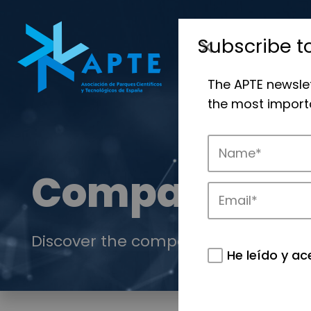
Subscribe t
The APTE newsle
the most importa
Companies
Discover the companies that drive in
He leído y ac