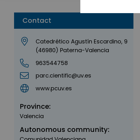
Contact
Catedrético Agustín Escardino, 9
(46980) Paterna-Valencia
963544758
parc.cientific@uv.es
www.pcuv.es
Province:
Valencia
Autonomous community:
Comunidad Valenciana