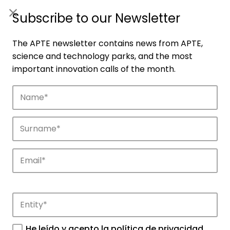
ES
|
ENG
Subscribe to our Newsletter
The APTE newsletter contains news from APTE,
science and technology parks, and the most
important innovation calls of the month.
Companies
Discover the companies that drive
innovation in APTE’s parks.
He leído y acepto la
política de privacidad
.