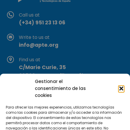
Call us at
(+34) 951 23 13 06
Write to us at
info@apte.org
Find us at
C/Marie Curie, 35
29590 Campanillas, Málaga
Gestionar el
consentimiento de las
cookies
Para ofrecer las mejores experiencias, utilizamos tecnologías
como las cookies para almacenar y/o acceder a la información
del dispositivo. El consentimiento de estas tecnologías nos
Subscribe to our Newsletter
permitirá procesar datos como el comportamiento de
navegación o las identificaciones únicas en este sitio. No