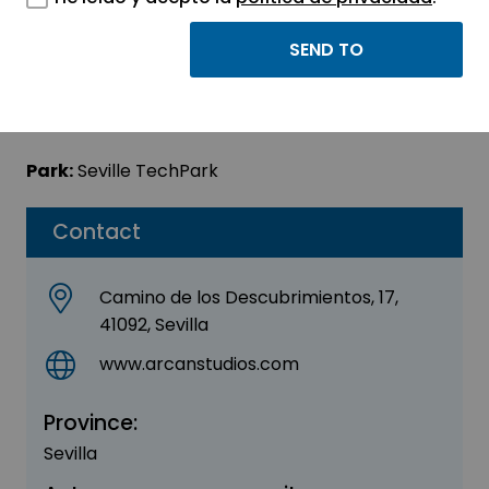
Arcana (El Cubo)
Sector:
ENGINEERING, CONSULTING AND
CONSULTANCY
Park:
Seville TechPark
Contact
Camino de los Descubrimientos, 17,
41092, Sevilla
www.arcanstudios.com
Province:
Sevilla