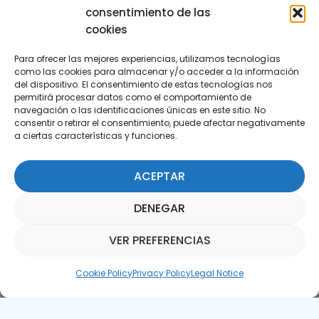
consentimiento de las
cookies
Para ofrecer las mejores experiencias, utilizamos tecnologías
como las cookies para almacenar y/o acceder a la información
del dispositivo. El consentimiento de estas tecnologías nos
permitirá procesar datos como el comportamiento de
Subscribe to our Newsletter
navegación o las identificaciones únicas en este sitio. No
consentir o retirar el consentimiento, puede afectar negativamente
a ciertas características y funciones.
SUBSCRIBE HERE
ACEPTAR
DENEGAR
VER PREFERENCIAS
Parquepedia Assistant
Cookie Policy
Privacy Policy
Legal Notice
Legal Notice