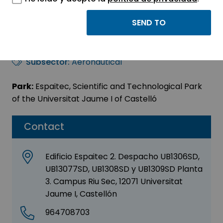
ARKADIA
Sector:
AERONAUTICS - AUTOMOTIVE
Subsector:
Aeronautical
Park:
Espaitec, Scientific and Technological Park
of the Universitat Jaume I of Castelló
Contact
Edificio Espaitec 2. Despacho UB1306SD,
UB13077SD, UB1308SD y UB1309SD Planta
3. Campus Riu Sec, 12071 Universitat
Jaume I, Castellón
964708703