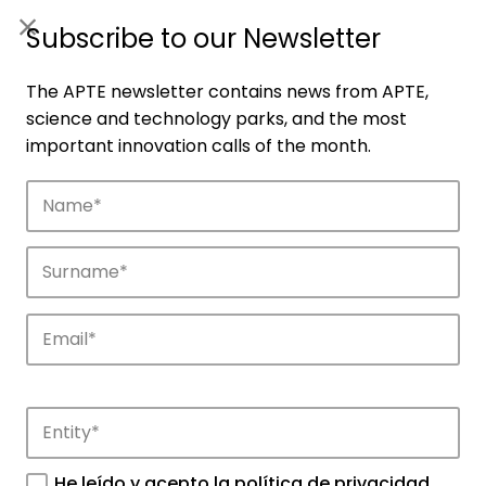
ES
|
ENG
Subscribe to our Newsletter
The APTE newsletter contains news from APTE,
science and technology parks, and the most
important innovation calls of the month.
Companies
Discover the companies that drive
innovation in APTE’s parks.
He leído y acepto la
política de privacidad
.