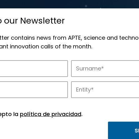
o our Newsletter
tter contains news from APTE, science and techno
nt innovation calls of the month.
novation in APTE’s parks.
epto la
política de privacidad
.