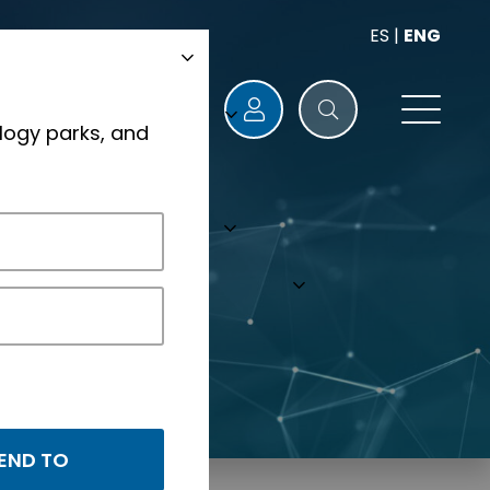
ES
|
ENG
logy parks, and