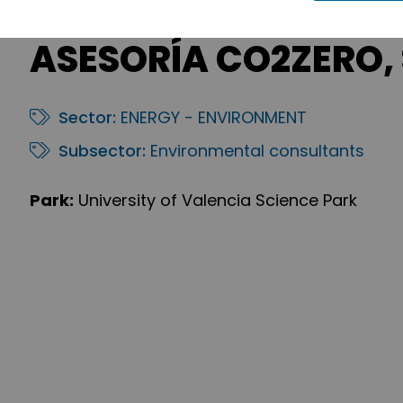
ASESORÍA CO2ZERO, S
Sector:
ENERGY - ENVIRONMENT
Subsector:
Environmental consultants
Park:
University of Valencia Science Park