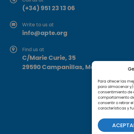
(+34) 951 23 13 06
Write to us at
info@apte.org
Find us at
C/Marie Curie, 35
29590 Campanillas, Málaga
Ge
Para ofrecer las me
para almacenar y/o 
consentimiento de 
comportamiento de n
consentir o retirar
características y f
ACEPTA