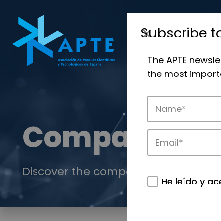
Subscribe t
The APTE newsle
the most importa
Companies
Discover the companies that drive in
He leído y ac