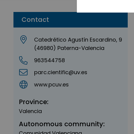
Contact
Catedrético Agustín Escardino, 9
(46980) Paterna-Valencia
963544758
parc.cientific@uv.es
www.pcuv.es
Province:
Valencia
Autonomous community:
Comunidad Valenciana