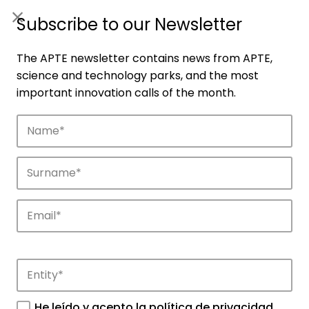
ES
|
ENG
Subscribe to our Newsletter
The APTE newsletter contains news from APTE,
science and technology parks, and the most
important innovation calls of the month.
Companies
Discover the companies that drive
innovation in APTE’s parks.
He leído y acepto la
política de privacidad
.