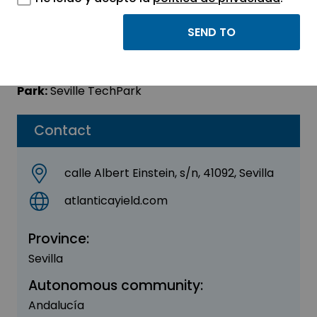
Atlantica Yield
Sector:
ENERGY - ENVIRONMENT
Park:
Seville TechPark
Contact
calle Albert Einstein, s/n, 41092, Sevilla
atlanticayield.com
Province:
Sevilla
Autonomous community:
Andalucía