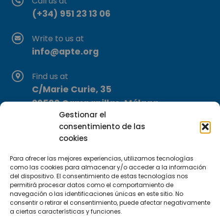
Call us at
(+34) 951 23 13 06
Write to us at
info@apte.org
Find us at
C/Marie Curie, 35
29590 Campanillas, Málaga
Gestionar el
consentimiento de las
cookies
Para ofrecer las mejores experiencias, utilizamos tecnologías
como las cookies para almacenar y/o acceder a la información
del dispositivo. El consentimiento de estas tecnologías nos
Subscribe to our Newsletter
permitirá procesar datos como el comportamiento de
navegación o las identificaciones únicas en este sitio. No
consentir o retirar el consentimiento, puede afectar negativamente
SUBSCRIBE HERE
a ciertas características y funciones.