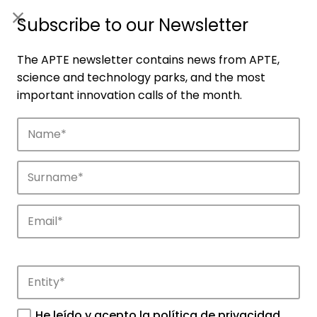
ES
|
ENG
Subscribe to our Newsletter
The APTE newsletter contains news from APTE,
science and technology parks, and the most
important innovation calls of the month.
Companies
Discover the companies that drive
innovation in APTE’s parks.
He leído y acepto la
política de privacidad
.