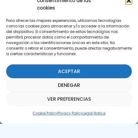
consentimiento de las
cookies
Para ofrecer las mejores experiencias, utilizamos tecnologías
como las cookies para almacenar y/o acceder a la información
del dispositivo. El consentimiento de estas tecnologías nos
permitirá procesar datos como el comportamiento de
Subscribe to our Newsletter
navegación o las identificaciones únicas en este sitio. No
consentir o retirar el consentimiento, puede afectar negativamente
a ciertas características y funciones.
SUBSCRIBE HERE
ACEPTAR
DENEGAR
VER PREFERENCIAS
Parquepedia Assistant
Cookie Policy
Privacy Policy
Legal Notice
Legal Notice
Cookie Policy