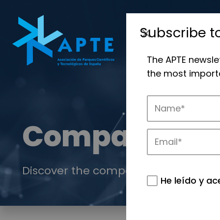
Subscribe t
The APTE newsle
the most importa
Companies
Discover the companies that drive in
He leído y ac