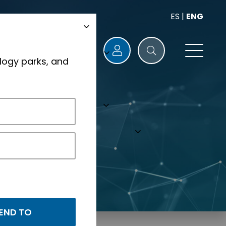
ES
|
ENG
logy parks, and