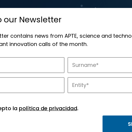
o our Newsletter
tter contains news from APTE, science and techno
nt innovation calls of the month.
novation in APTE’s parks.
epto la
política de privacidad
.