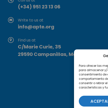
Call us at
(+34) 951 23 13 06
Write to us at
info@apte.org
Find us at
C/Marie Curie, 35
29590 Campanillas, Málaga
Ge
Para ofrecer las me
para almacenar y/o 
consentimiento de 
comportamiento de n
consentir o retirar
características y f
ACEPTA