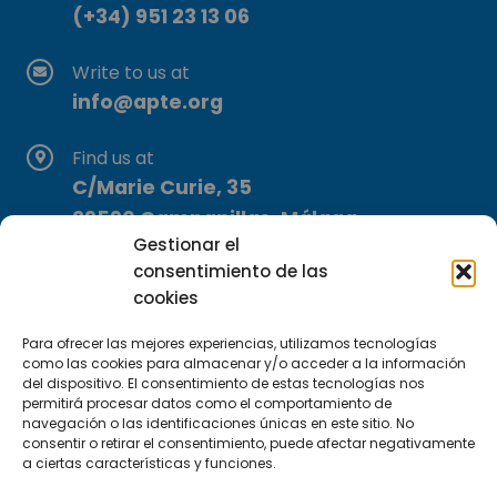
(+34) 951 23 13 06
Write to us at
info@apte.org
Find us at
C/Marie Curie, 35
29590 Campanillas, Málaga
Gestionar el
consentimiento de las
cookies
Para ofrecer las mejores experiencias, utilizamos tecnologías
como las cookies para almacenar y/o acceder a la información
del dispositivo. El consentimiento de estas tecnologías nos
Subscribe to our Newsletter
permitirá procesar datos como el comportamiento de
navegación o las identificaciones únicas en este sitio. No
consentir o retirar el consentimiento, puede afectar negativamente
SUBSCRIBE HERE
a ciertas características y funciones.