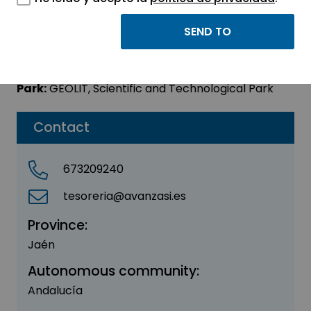
AVANZASI, SLU
Sector:
OTHER
Park:
GEOLIT, Scientific and Technological Park
Contact
673209240
tesoreria@avanzasi.es
Province:
Jaén
Autonomous community:
Andalucía