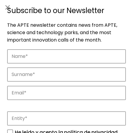
ES
|
ENG
Subscribe to our Newsletter
The APTE newsletter contains news from APTE,
science and technology parks, and the most
important innovation calls of the month.
Companies
Discover the companies that drive
innovation in APTE’s parks.
He leído y acepto la
política de privacidad
.