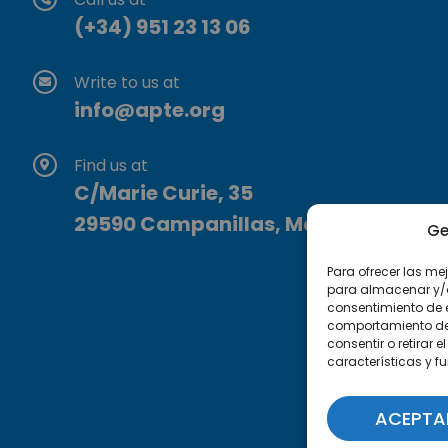
(+34) 951 23 13 06
Write to us at
info@apte.org
Find us at
C/Marie Curie, 35
29590 Campanillas, Málaga
Ge
Para ofrecer las me
para almacenar y/o 
consentimiento de 
comportamiento de n
consentir o retirar
características y f
ACEPTA