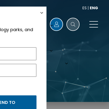
ES
|
ENG
logy parks, and