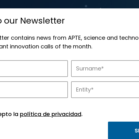
o our Newsletter
tter contains news from APTE, science and techno
nt innovation calls of the month.
novation in APTE’s parks.
epto la
política de privacidad
.