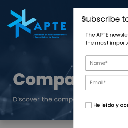
Subscribe t
The APTE newsle
the most importa
Companies
Discover the companies that drive in
He leído y ac