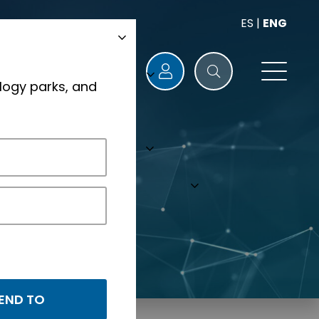
ES
|
ENG
logy parks, and