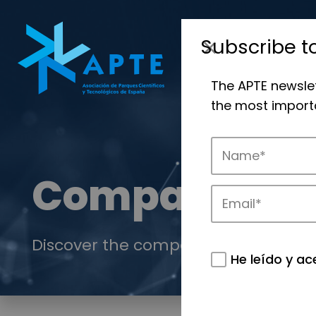
Subscribe t
The APTE newsle
the most importa
Companies
Discover the companies that drive in
He leído y ac