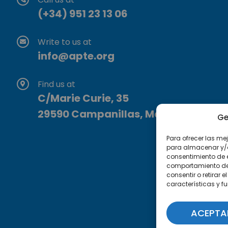
(+34) 951 23 13 06
Write to us at
info@apte.org
Find us at
C/Marie Curie, 35
29590 Campanillas, Málaga
Ge
Para ofrecer las me
para almacenar y/o 
consentimiento de 
comportamiento de n
consentir o retirar
características y f
ACEPTA