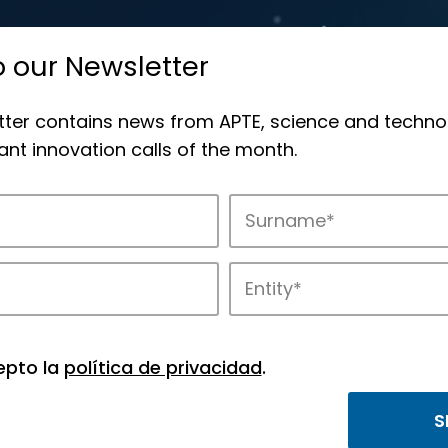
o our Newsletter
tter contains news from APTE, science and techno
nt innovation calls of the month.
novation in APTE’s parks.
epto la
política de privacidad
.