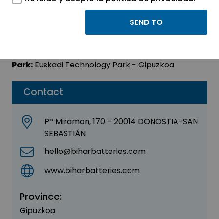
BIHAR BATTERIES
Sector:
ENERGY - ENVIRONMENT
Park:
Euskadi Technology Park - Gipuzkoa
Contact
Pº Miramon, 170 – 20014 DONOSTIA-SAN
SEBASTIÁN
hello@biharbatteries.com
www.biharbatteries.com
Province:
Gipuzkoa