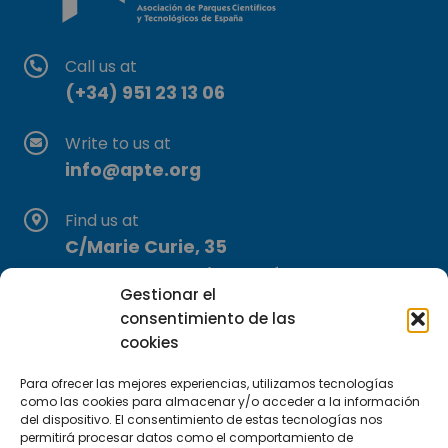
Call us at
(+34) 951 23 13 06
Write to us at
info@apte.org
Find us at
C/Marie Curie, 35
29590 Campanillas, Málaga
Gestionar el
consentimiento de las
cookies
Para ofrecer las mejores experiencias, utilizamos tecnologías
como las cookies para almacenar y/o acceder a la información
del dispositivo. El consentimiento de estas tecnologías nos
permitirá procesar datos como el comportamiento de
Subscribe to our Newsletter