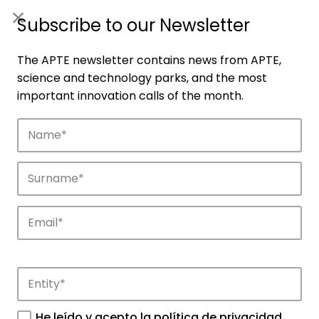
ES
|
ENG
Subscribe to our Newsletter
The APTE newsletter contains news from APTE,
science and technology parks, and the most
important innovation calls of the month.
Companies
Discover the companies that drive
innovation in APTE’s parks.
He leído y acepto la
política de privacidad
.