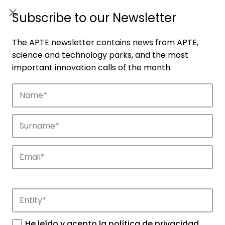
ES
|
ENG
Subscribe to our Newsletter
The APTE newsletter contains news from APTE,
science and technology parks, and the most
important innovation calls of the month.
Companies
Discover the companies that drive
innovation in APTE’s parks.
He leído y acepto la
política de privacidad
.