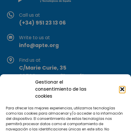
Call us at
(+34) 951 23 13 06
Write to us at
info@apte.org
Find us at
C/Marie Curie, 35
29590 Campanillas, Málaga
Gestionar el
consentimiento de las
cookies
Para ofrecer las mejores experiencias, utilizamos tecnologías
como las cookies para almacenar y/o acceder a la información
del dispositivo. El consentimiento de estas tecnologías nos
Subscribe to our Newsletter
permitirá procesar datos como el comportamiento de
navegación o las identificaciones únicas en este sitio. No