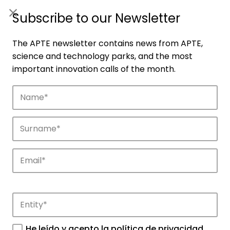
ES
|
ENG
Subscribe to our Newsletter
The APTE newsletter contains news from APTE,
science and technology parks, and the most
important innovation calls of the month.
Companies
Discover the companies that drive
innovation in APTE’s parks.
He leído y acepto la
política de privacidad
.