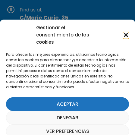
Find us at
C/Marie Curie, 35
29590 Campanillas, Málaga
Gestionar el
consentimiento de las
cookies
Para ofrecer las mejores experiencias, utilizamos tecnologías
como las cookies para almacenar y/o acceder a la información
del dispositivo. El consentimiento de estas tecnologías nos
permitirá procesar datos como el comportamiento de
Subscribe to our Newsletter
navegación o las identificaciones únicas en este sitio. No
consentir o retirar el consentimiento, puede afectar negativamente
a ciertas características y funciones.
SUBSCRIBE HERE
ACEPTAR
DENEGAR
VER PREFERENCIAS