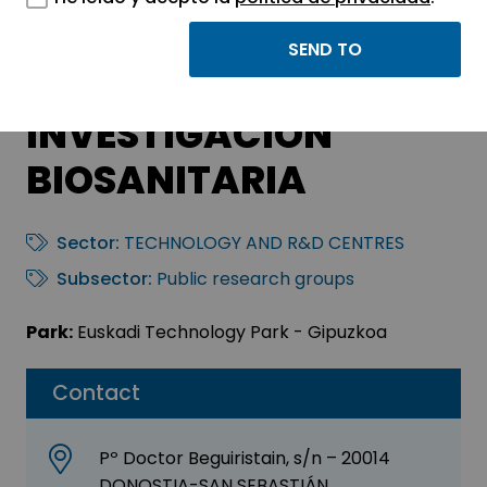
BIOGIPUZKOA –
INSTITUTO DE
INVESTIGACION
BIOSANITARIA
Sector:
TECHNOLOGY AND R&D CENTRES
Subsector:
Public research groups
Park:
Euskadi Technology Park - Gipuzkoa
Contact
Pº Doctor Beguiristain, s/n – 20014
DONOSTIA-SAN SEBASTIÁN