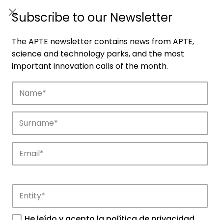
ES
|
ENG
Subscribe to our Newsletter
The APTE newsletter contains news from APTE,
science and technology parks, and the most
important innovation calls of the month.
Companies
Discover the companies that drive
innovation in APTE’s parks.
He leído y acepto la
política de privacidad
.