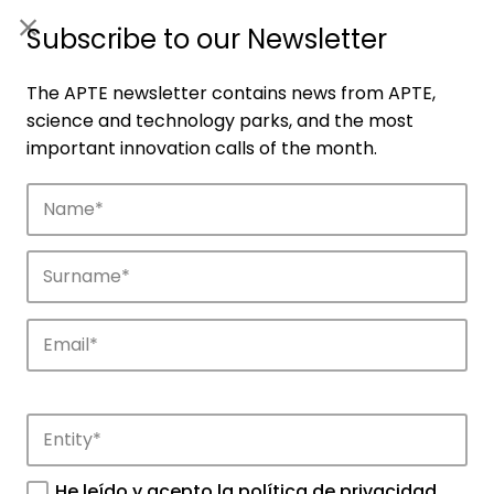
ES
|
ENG
Subscribe to our Newsletter
The APTE newsletter contains news from APTE,
science and technology parks, and the most
important innovation calls of the month.
Companies
Discover the companies that drive
innovation in APTE’s parks.
He leído y acepto la
política de privacidad
.