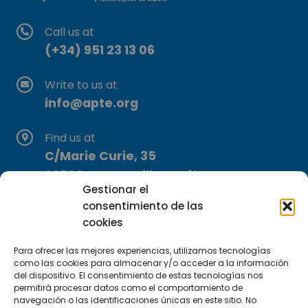
Call us at
(+34) 951 23 13 06
Write to us at
info@apte.org
Find us at
C/Marie Curie, 35
29590 Campanillas, Málaga
Gestionar el
consentimiento de las
cookies
Para ofrecer las mejores experiencias, utilizamos tecnologías
como las cookies para almacenar y/o acceder a la información
del dispositivo. El consentimiento de estas tecnologías nos
Subscribe to our Newsletter
permitirá procesar datos como el comportamiento de
navegación o las identificaciones únicas en este sitio. No