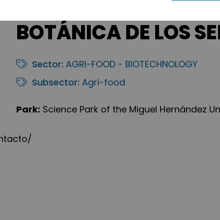
BOTÁNICA DE LOS SEN
Sector:
AGRI-FOOD - BIOTECHNOLOGY
Subsector:
Agri-food
Park:
Science Park of the Miguel Hernández Uni
ntacto/