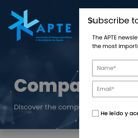
Subscribe t
The APTE newsle
the most importa
Companies
Discover the companies that drive in
He leído y ac