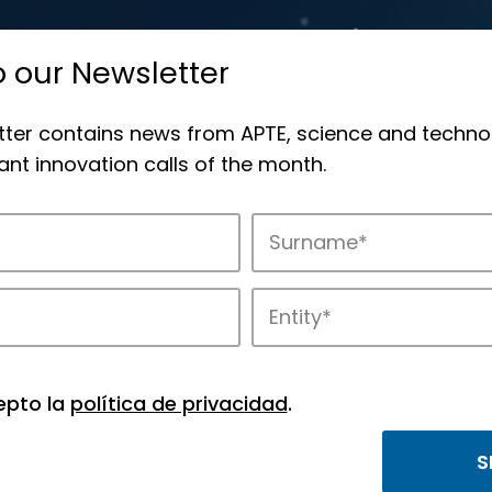
o our Newsletter
tter contains news from APTE, science and techno
nt innovation calls of the month.
novation in APTE’s parks.
epto la
política de privacidad
.