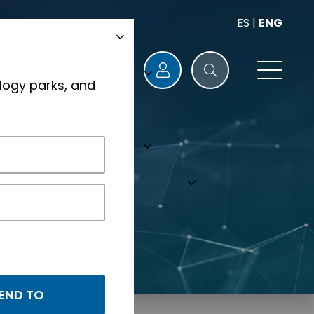
ES
|
ENG
logy parks, and