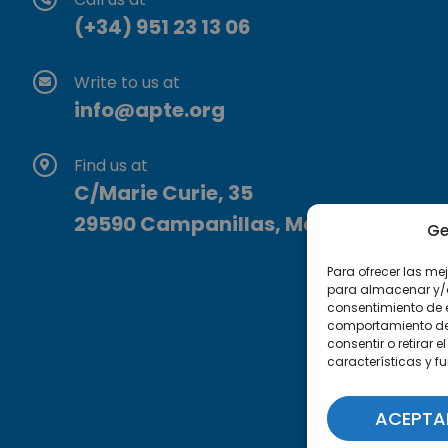
(+34) 951 23 13 06
Write to us at
info@apte.org
Find us at
C/Marie Curie, 35
29590 Campanillas, Málaga
Ge
Para ofrecer las me
para almacenar y/o 
consentimiento de 
comportamiento de n
consentir o retirar
características y f
ACEPTA