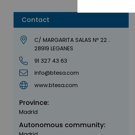
Contact
C/ MARGARITA SALAS Nº 22 .
28919 LEGANES
91 327 43 63
info@btesa.com
www.btesa.com
Province:
Madrid
Autonomous community:
Madrid