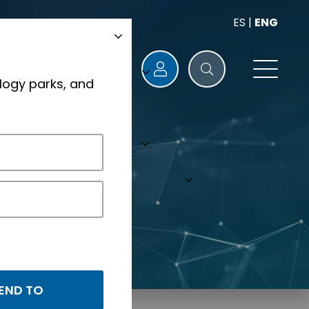
ES
|
ENG
logy parks, and