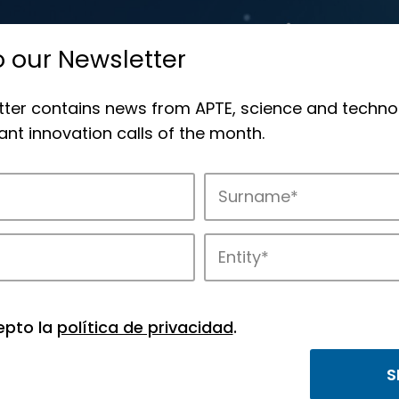
o our Newsletter
tter contains news from APTE, science and techno
nt innovation calls of the month.
novation in APTE’s parks.
epto la
política de privacidad
.