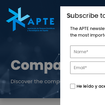
Subscribe t
The APTE newsle
the most importa
Companies
Discover the companies that drive in
He leído y ac