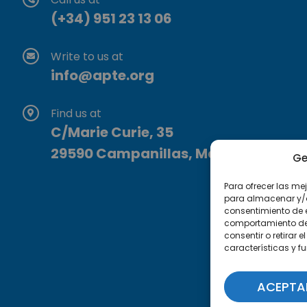
(+34) 951 23 13 06
Write to us at
info@apte.org
Find us at
C/Marie Curie, 35
29590 Campanillas, Málaga
Ge
Para ofrecer las me
para almacenar y/o 
consentimiento de 
comportamiento de n
consentir o retirar
características y f
ACEPTA