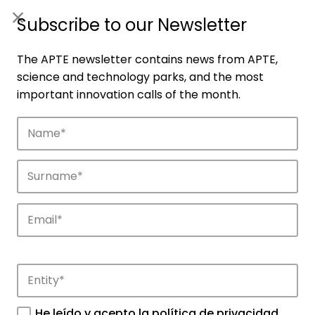
ES
|
ENG
Subscribe to our Newsletter
The APTE newsletter contains news from APTE,
science and technology parks, and the most
important innovation calls of the month.
Companies
Discover the companies that drive
innovation in APTE’s parks.
He leído y acepto la
política de privacidad
.