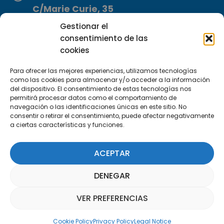
C/Marie Curie, 35
29590 Campanillas, Málaga
Gestionar el
consentimiento de las
cookies
Para ofrecer las mejores experiencias, utilizamos tecnologías
como las cookies para almacenar y/o acceder a la información
del dispositivo. El consentimiento de estas tecnologías nos
permitirá procesar datos como el comportamiento de
Subscribe to our Newsletter
navegación o las identificaciones únicas en este sitio. No
consentir o retirar el consentimiento, puede afectar negativamente
a ciertas características y funciones.
SUBSCRIBE HERE
ACEPTAR
DENEGAR
VER PREFERENCIAS
Parquepedia Assistant
Cookie Policy
Privacy Policy
Legal Notice