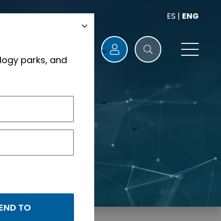
ES
|
ENG
logy parks, and