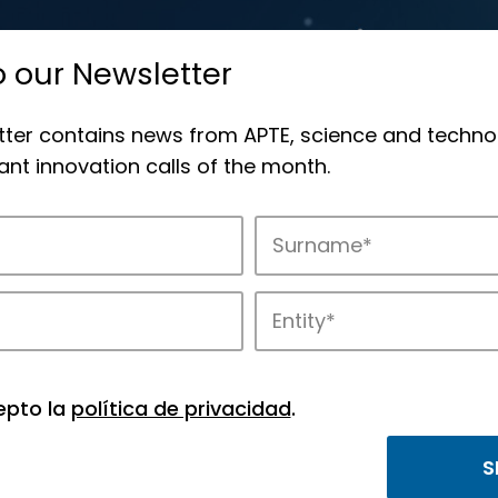
o our Newsletter
tter contains news from APTE, science and techno
nt innovation calls of the month.
novation in APTE’s parks.
epto la
política de privacidad
.