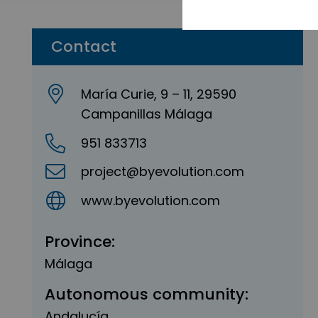
Contact
María Curie, 9 – 11, 29590
Campanillas Málaga
951 833713
project@byevolution.com
www.byevolution.com
Province:
Málaga
Autonomous community:
Andalucía