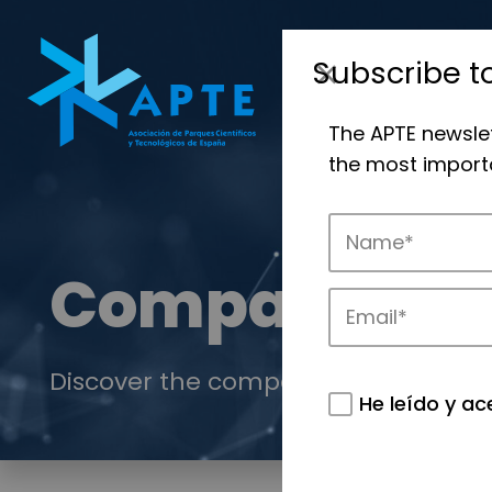
Subscribe t
The APTE newsle
the most importa
Companies
Discover the companies that drive in
He leído y ac