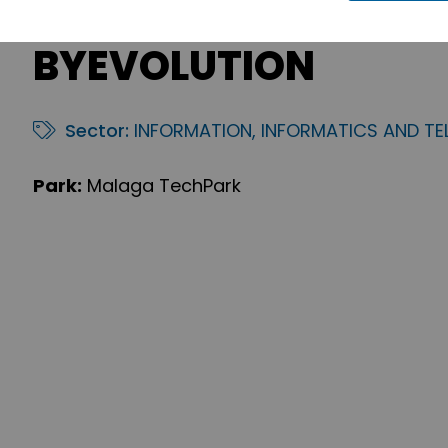
BYEVOLUTION
Sector:
INFORMATION, INFORMATICS AND T
Park:
Malaga TechPark