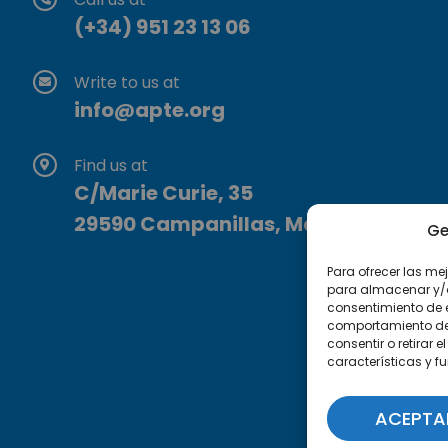
(+34) 951 23 13 06
Write to us at
info@apte.org
Find us at
C/Marie Curie, 35
29590 Campanillas, Málaga
Ge
Para ofrecer las me
para almacenar y/o 
consentimiento de 
comportamiento de n
consentir o retirar
características y f
ACEPTA