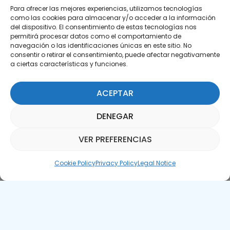
Para ofrecer las mejores experiencias, utilizamos tecnologías
como las cookies para almacenar y/o acceder a la información
del dispositivo. El consentimiento de estas tecnologías nos
permitirá procesar datos como el comportamiento de
Subscribe to our Newsletter
navegación o las identificaciones únicas en este sitio. No
consentir o retirar el consentimiento, puede afectar negativamente
SUBSCRIBE HERE
a ciertas características y funciones.
ACEPTAR
DENEGAR
VER PREFERENCIAS
Parquepedia Assistant
Cookie Policy
Privacy Policy
Legal Notice
Legal Notice
Cookie Policy
APTE © 2025 – All rights reserved