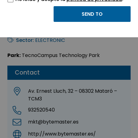
Bytemaster Servicios
Informaticos, SA
Sector:
ELECTRONIC
Park:
TecnoCampus Technology Park
Contact
Av. Ernest Lluch, 32 – 08302 Mataró –
TCM3
932520540
mkt@bytemaster.es
http://www.bytemaster.es/