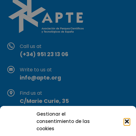
Call us at
(+34) 951 23 13 06
Write to us at
info@apte.org
Find us at
C/Marie Curie, 35
29590 Campanillas, Málaga
Gestionar el
consentimiento de las
cookies