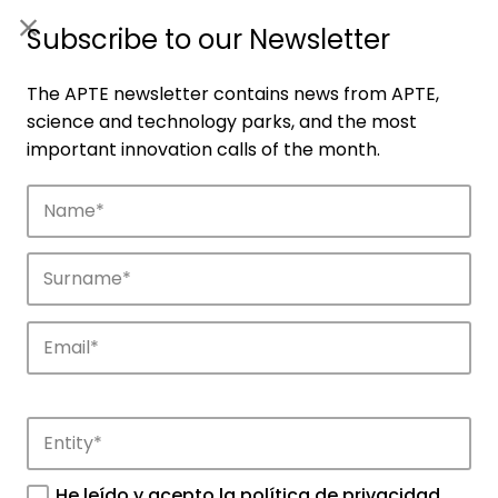
ES
|
ENG
Subscribe to our Newsletter
The APTE newsletter contains news from APTE,
science and technology parks, and the most
important innovation calls of the month.
Companies
Discover the companies that drive
innovation in APTE’s parks.
He leído y acepto la
política de privacidad
.