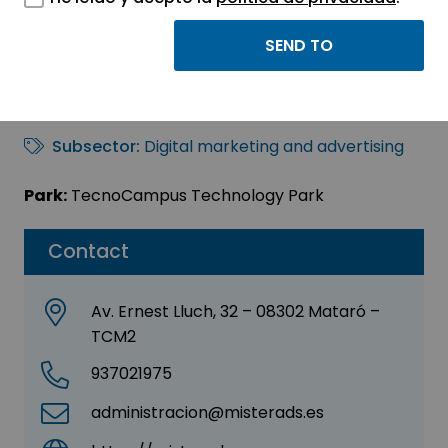
CAES Marketing, S.L
Sector:
INFORMATION, INFORMATICS AND
TELECOMMUNICATIONS
Subsector:
Digital marketing and advertising
Park:
TecnoCampus Technology Park
Contact
Av. Ernest Lluch, 32 – 08302 Mataró –
TCM2
937021975
administracion@misterads.es