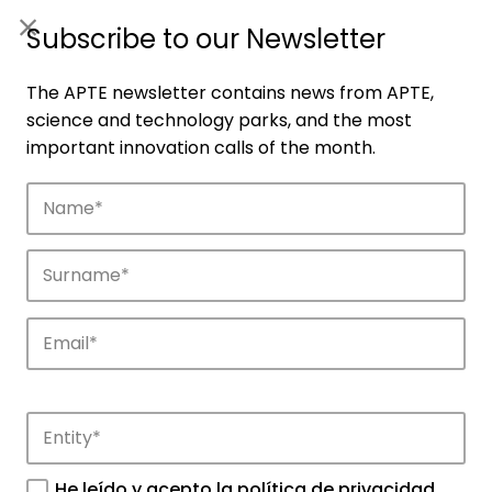
ES
|
ENG
Subscribe to our Newsletter
The APTE newsletter contains news from APTE,
science and technology parks, and the most
important innovation calls of the month.
Companies
Discover the companies that drive
innovation in APTE’s parks.
He leído y acepto la
política de privacidad
.