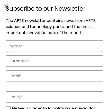
ES
|
ENG
Subscribe to our Newsletter
The APTE newsletter contains news from APTE,
science and technology parks, and the most
important innovation calls of the month.
Companies
Discover the companies that drive
innovation in APTE’s parks.
He leído y acepto la
política de privacidad
.