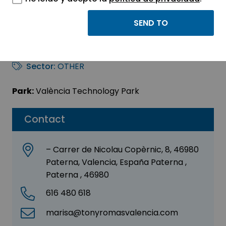
CASUAL BEER & FOOD
SA
Sector:
OTHER
Park:
València Technology Park
Contact
– Carrer de Nicolau Copèrnic, 8, 46980
Paterna, Valencia, España Paterna ,
Paterna , 46980
616 480 618
marisa@tonyromasvalencia.com