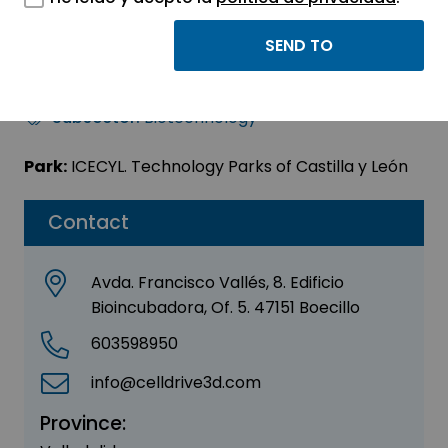
CELLDRIVE 3D, S.L.
Sector:
AGRI-FOOD - BIOTECHNOLOGY
Subsector:
Biotechnology
Park:
ICECYL. Technology Parks of Castilla y León
Contact
Avda. Francisco Vallés, 8. Edificio
Bioincubadora, Of. 5. 47151 Boecillo
603598950
info@celldrive3d.com
Province: