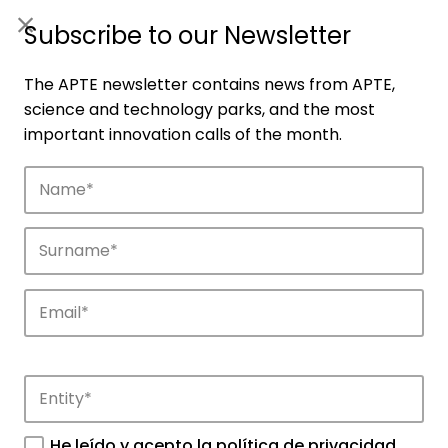
ES
|
ENG
Subscribe to our Newsletter
The APTE newsletter contains news from APTE,
science and technology parks, and the most
important innovation calls of the month.
Companies
Discover the companies that drive
innovation in APTE’s parks.
He leído y acepto la
política de privacidad
.