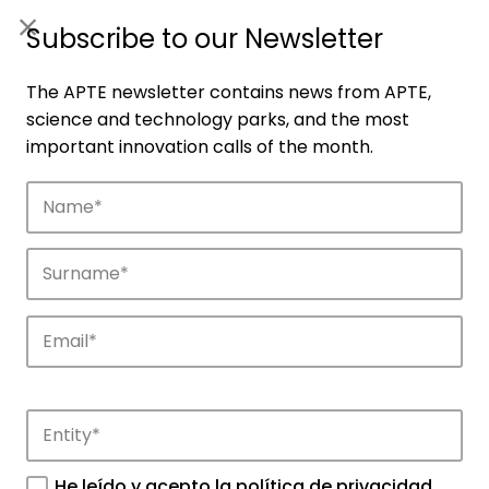
ES
|
ENG
Subscribe to our Newsletter
The APTE newsletter contains news from APTE,
science and technology parks, and the most
important innovation calls of the month.
Companies
Discover the companies that drive
innovation in APTE’s parks.
He leído y acepto la
política de privacidad
.