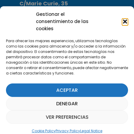
C/Marie Curie, 35
29590 Campanillas, Málaga
Gestionar el
consentimiento de las
cookies
Para ofrecer las mejores experiencias, utilizamos tecnologías
como las cookies para almacenar y/o acceder a la información
del dispositivo. El consentimiento de estas tecnologías nos
permitirá procesar datos como el comportamiento de
Subscribe to our Newsletter
navegación o las identificaciones únicas en este sitio. No
consentir o retirar el consentimiento, puede afectar negativamente
a ciertas características y funciones.
SUBSCRIBE HERE
ACEPTAR
DENEGAR
VER PREFERENCIAS
Parquepedia Assistant
Cookie Policy
Privacy Policy
Legal Notice