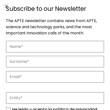
ES
|
ENG
Subscribe to our Newsletter
The APTE newsletter contains news from APTE,
science and technology parks, and the most
important innovation calls of the month.
Companies
Discover the companies that drive
innovation in APTE’s parks.
He leído y acepto la
política de privacidad
.