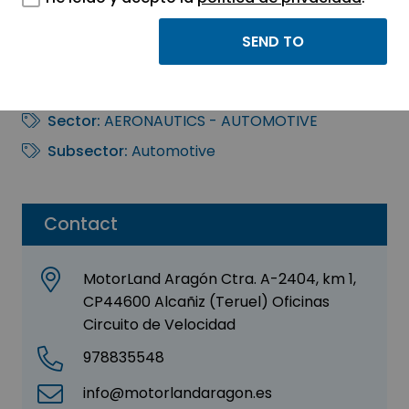
CIUDAD DEL MOTOR
DE ARAGÓN, S.A.
Sector:
AERONAUTICS - AUTOMOTIVE
Subsector:
Automotive
Contact
MotorLand Aragón Ctra. A-2404, km 1,
CP44600 Alcañiz (Teruel) Oficinas
Circuito de Velocidad
978835548
info@motorlandaragon.es