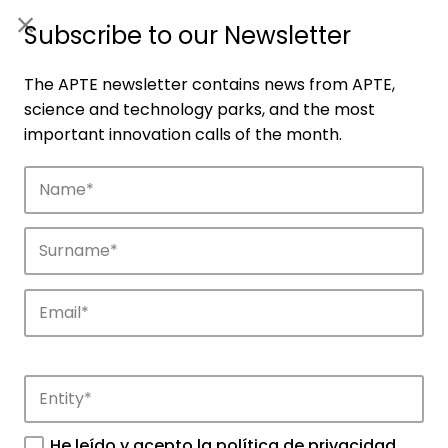
ES
|
ENG
Subscribe to our Newsletter
The APTE newsletter contains news from APTE,
science and technology parks, and the most
important innovation calls of the month.
Companies
Discover the companies that drive
innovation in APTE’s parks.
He leído y acepto la
política de privacidad
.