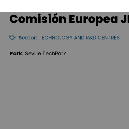
Comisión Europea JR
Sector:
TECHNOLOGY AND R&D CENTRES
Park:
Seville TechPark