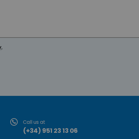
y
.
Call us at
(+34) 951 23 13 06