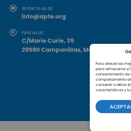
Write to us at
info@apte.org
Find us at
C/Marie Curie, 35
29590 Campanillas, Málaga
Ge
Para ofrecer las me
para almacenar y/o 
consentimiento de 
comportamiento de n
consentir o retirar
características y f
ACEPTA