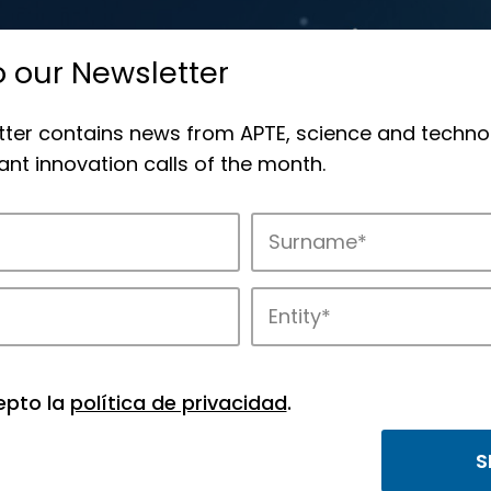
o our Newsletter
tter contains news from APTE, science and techno
nt innovation calls of the month.
novation in APTE’s parks.
epto la
política de privacidad
.