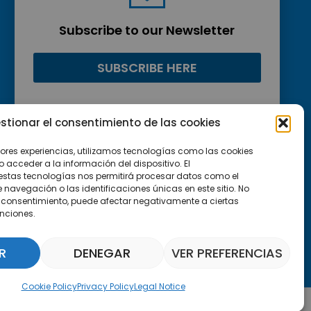
Subscribe to our Newsletter
SUBSCRIBE HERE
stionar el consentimiento de las cookies
jores experiencias, utilizamos tecnologías como las cookies
acceder a la información del dispositivo. El
estas tecnologías nos permitirá procesar datos como el
avegación o las identificaciones únicas en este sitio. No
 el consentimiento, puede afectar negativamente a ciertas
unciones.
R
DENEGAR
VER PREFERENCIAS
Parquepedia Assistant
Cookie Policy
Privacy Policy
Legal Notice
Legal Notice
Cookie Policy