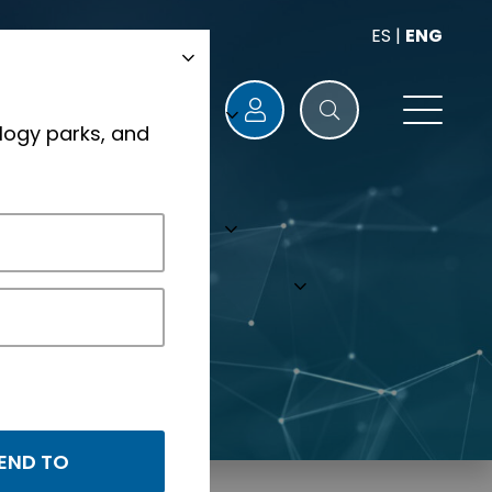
ES
|
ENG
logy parks, and