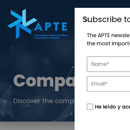
Subscribe t
The APTE newsle
the most importa
Companies
Discover the companies that drive in
He leído y ac