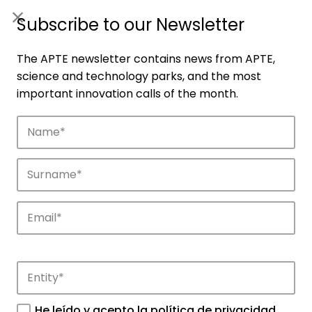
ES
|
ENG
Subscribe to our Newsletter
The APTE newsletter contains news from APTE,
science and technology parks, and the most
important innovation calls of the month.
Companies
Discover the companies that drive
innovation in APTE’s parks.
He leído y acepto la
política de privacidad
.