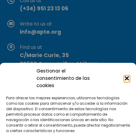
Call us at
(+34) 951 23 13 06
Write to us at
info@apte.org
Find us at
C/Marie Curie, 35
29590 Campanillas, Málaga
Gestionar el
consentimiento de las
cookies
Para ofrecer las mejores experiencias, utilizamos tecnologías
como las cookies para almacenar y/o acceder a la información
del dispositivo. El consentimiento de estas tecnologías nos
Subscribe to our Newsletter
permitirá procesar datos como el comportamiento de
navegación o las identificaciones únicas en este sitio. No
consentir o retirar el consentimiento, puede afectar negativamente
SUBSCRIBE HERE
a ciertas características y funciones.